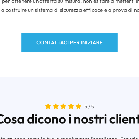
 o per ottenere un’offerta su misura, non esitare a metterti i
 a costruire un sistema di sicurezza efficace e a prova di 
CONTATTACI PER INIZIARE
5
/
5
Cosa dicono i nostri client
 aziende come la tua a raggiungere l’eccellenza. Esperienz