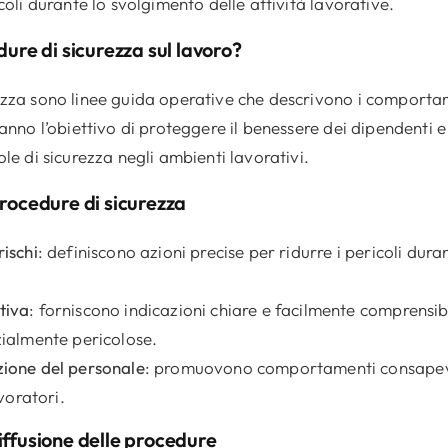
coli durante lo svolgimento delle attività lavorative.
ure di sicurezza sul lavoro?
ezza sono linee guida operative che descrivono i comporta
Hanno l’obiettivo di proteggere il benessere dei dipendenti e
ole di sicurezza negli ambienti lavorativi.
rocedure di sicurezza
rischi
: definiscono azioni precise per ridurre i pericoli duran
tiva
: forniscono indicazioni chiare e facilmente comprensib
zialmente pericolose.
zione del personale
: promuovono comportamenti consapevo
avoratori.
ffusione delle procedure