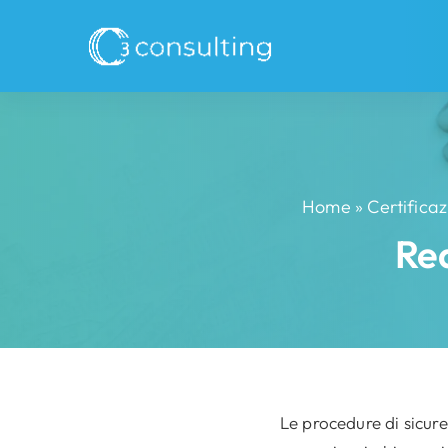
Skip
to
content
Home
»
Certificaz
Red
Le procedure di sicure