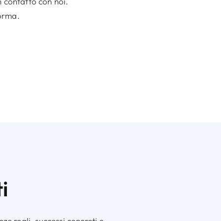
n contatto con noi.
norma.
i
e reali, successi concreti e