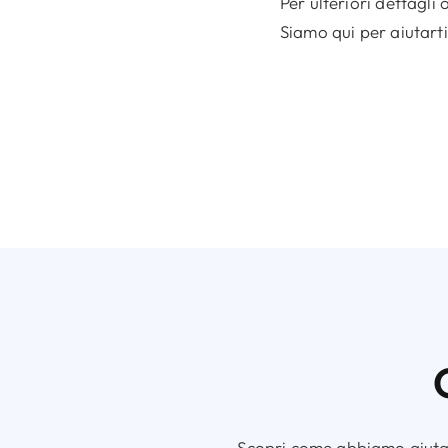
Per ulteriori dettagli
Siamo qui per aiutarti
Scopri come abbiamo aiutato